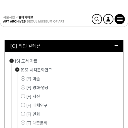
[C] 최민 컬렉션
[S] 도서 자료
[SS] 시각문화연구
[F] 미술
[F] 영화·영상
[F] 사진
[F] 매체연구
[F] 만화
[F] 대중문화