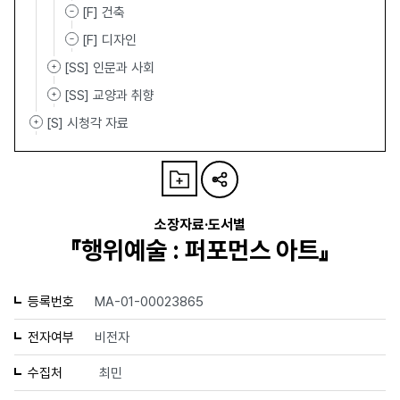
[F] 건축
[F] 디자인
[SS] 인문과 사회
[SS] 교양과 취향
[S] 시청각 자료
소장자료·도서별
『행위예술 : 퍼포먼스 아트』
등록번호
MA-01-00023865
전자여부
비전자
수집처
최민