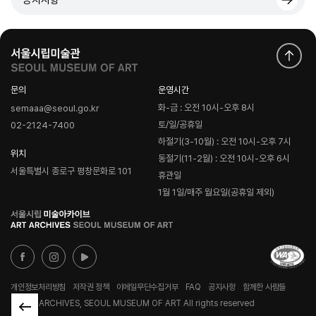
문의
운영시간
화-금 : 오전 10시-오후 8시
semaaa@seoul.go.kr
토/일/공휴일
02-2124-7400
하절기(3-10월) : 오전 10시-오후 7시
위치
동절기(11-2월) : 오전 10시-오후 6시
서울특별시 종로구 평창문화로 101
휴관일
1월 1일/매주 월요일(공휴일 제외)
로
고
개인정보처리방침
저작권 정책
이메일무단수집거부
FAQ
공지사항
함께한 사람들
© ART ARCHIVES, SEOUL MUSEUM OF ART All rights reserved