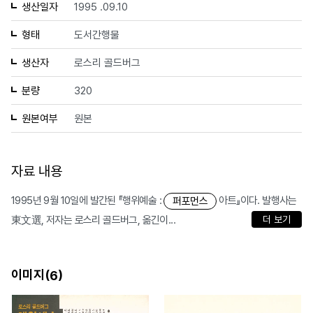
생산일자
1995 .09.10
형태
도서간행물
생산자
로스리 골드버그
분량
320
원본여부
원본
자료 내용
1995년 9월 10일에 발간된 『행위예술 :
아트』이다. 발행사는
퍼포먼스
東文選, 저자는 로스리 골드버그, 옮긴이...
더 보기
이미지(
)
6