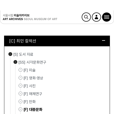
[C] 최민 컬렉션
[S] 도서 자료
[SS] 시각문화연구
[F] 미술
[F] 영화·영상
[F] 사진
[F] 매체연구
[F] 만화
[F] 대중문화