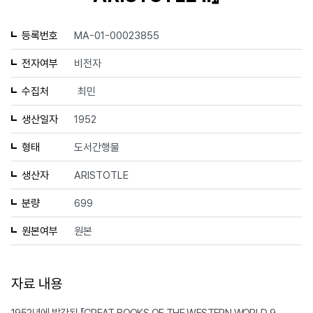
등록번호
MA-01-00023855
전자여부
비전자
수집처
최민
생산일자
1952
형태
도서간행물
생산자
ARISTOTLE
분량
699
원본여부
원본
자료 내용