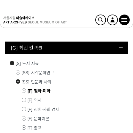
[C] 최민 컬렉션
[S] 도서 자료
[SS] 시각문화연구
[SS] 인문과 사회
[F] 철학·미학
[F] 역사
[F] 정치·사회·경제
[F] 문학이론
[F] 종교