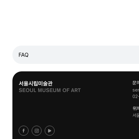
FAQ
문
se
02
위
서