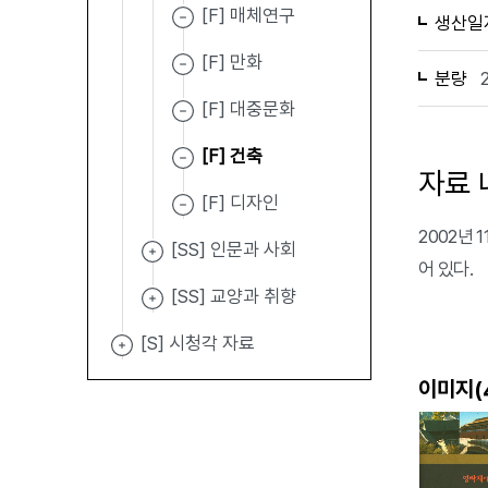
[F] 매체연구
생산일
[F] 만화
분량
[F] 대중문화
[F] 건축
자료 
[F] 디자인
2002년 
[SS] 인문과 사회
어 있다.
[SS] 교양과 취향
[S] 시청각 자료
이미지(