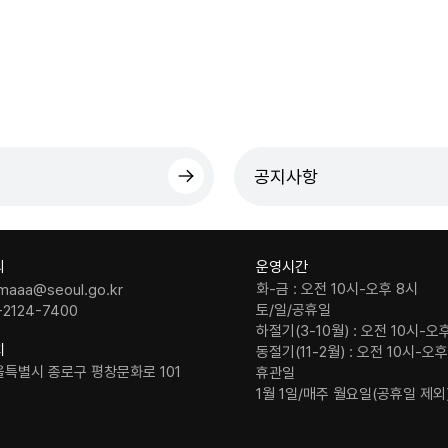
공지사항
의
운영시간
화-금 : 오전 10시-오후 8시
maaa@seoul.go.kr
토/일/공휴일
-2124-7400
하절기(3-10월) : 오전 10시-오
치
동절기(11-2월) : 오전 10시-오
울특별시 종로구 평창문화로 101
휴관일
1월 1일/매주 월요일(공휴일 제외