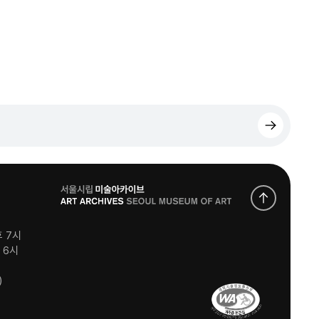
로
고
후 7시
후 6시
)