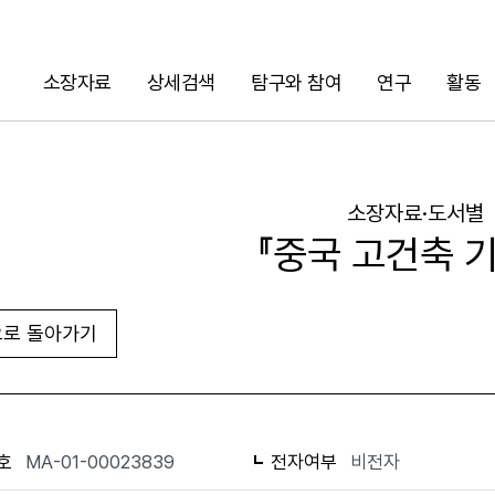
소장자료
상세검색
탐구와 참여
연구
활동
검색
소장자료·도서별
『중국 고건축 기
로 돌아가기
URL 복사
화면인쇄
호
MA-01-00023839
전자여부
비전자