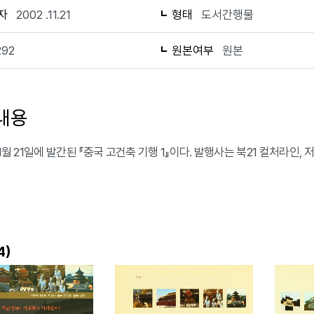
자
2002 .11.21
형태
도서간행물
292
원본여부
원본
내용
11월 21일에 발간된 『중국 고건축 기행 1』이다. 발행사는 북21 컬처라인
)
4