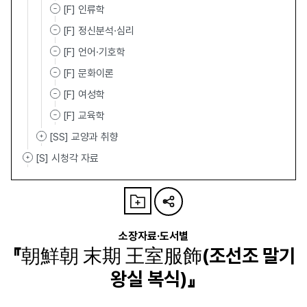
[F] 인류학
[F] 정신분석·심리
[F] 언어·기호학
[F] 문화이론
[F] 여성학
[F] 교육학
[SS] 교양과 취향
[S] 시청각 자료
소장자료·도서별
『朝鮮朝 末期 王室服飾(조선조 말기
왕실 복식)』