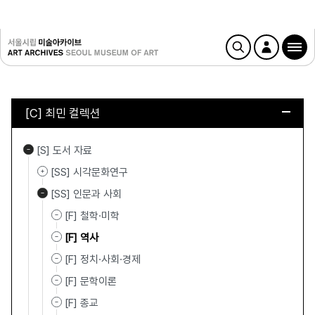
[C] 최민 컬렉션
[S] 도서 자료
[SS] 시각문화연구
[SS] 인문과 사회
[F] 철학·미학
[F] 역사
[F] 정치·사회·경제
[F] 문학이론
[F] 종교