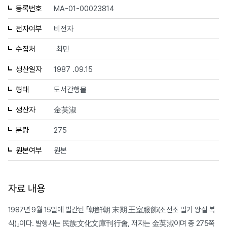
등록번호
MA-01-00023814
전자여부
비전자
수집처
최민
생산일자
1987 .09.15
형태
도서간행물
생산자
金英淑
분량
275
원본여부
원본
자료 내용
1987년 9월 15일에 발간된 『朝鮮朝 末期 王室服飾(조선조 말기 왕실 복
식)』이다. 발행사는 民族文化文庫刊行會, 저자는 金英淑이며 총 275쪽