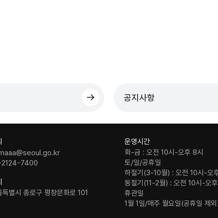
공지사항
의
운영시간
화-금 : 오전 10시-오후 8시
maaa@seoul.go.kr
토/일/공휴일
-2124-7400
하절기(3-10월) : 오전 10시-오
치
동절기(11-2월) : 오전 10시-오
울특별시 종로구 평창문화로 101
휴관일
1월 1일/매주 월요일(공휴일 제외