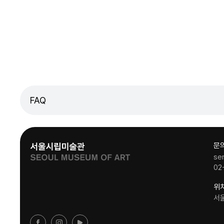
FAQ
문
se
02
위
서