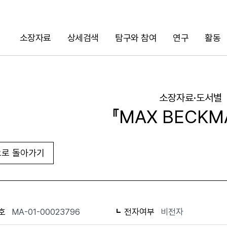
소장자료
상세검색
탐구와 참여
연구
활동
검색
소장자료·도서별
『MAX BECKM
로 돌아가기
URL 복사
화면인쇄
호
MA-01-00023796
전자여부
비전자