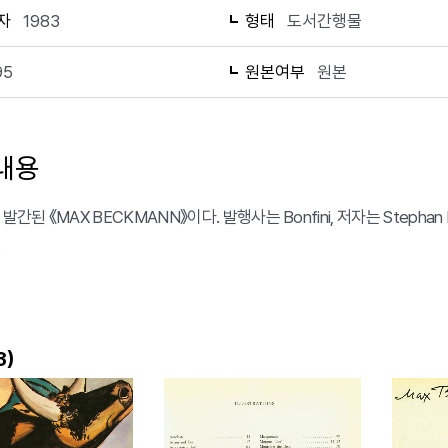
자
1983
형태
도서간행물
95
원본여부
원본
내용
 발간된 《MAX BECKMANN》이다. 발행사는 Bonfini, 저자는 Stephan 
.
)
3