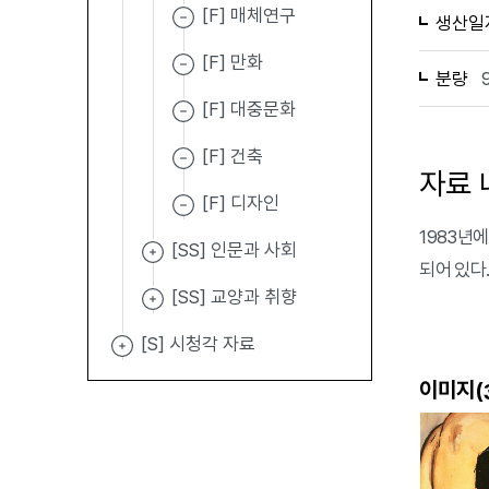
[F] 매체연구
생산일
[F] 만화
분량
[F] 대중문화
[F] 건축
자료 
[F] 디자인
1983년에
[SS] 인문과 사회
되어 있다
[SS] 교양과 취향
[S] 시청각 자료
이미지(