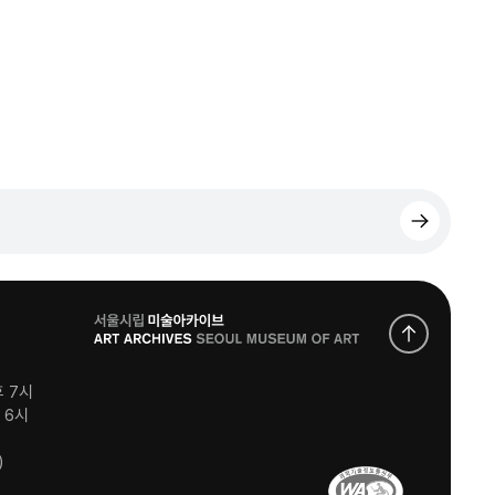
로
고
후 7시
후 6시
)