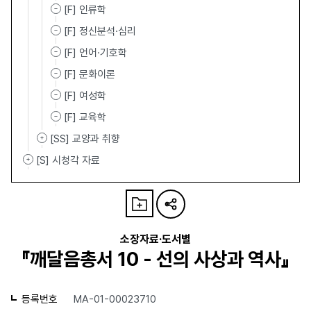
[F] 인류학
[F] 정신분석·심리
[F] 언어·기호학
[F] 문화이론
[F] 여성학
[F] 교육학
[SS] 교양과 취향
[S] 시청각 자료
소장자료·도서별
『깨달음총서 10 - 선의 사상과 역사』
등록번호
MA-01-00023710