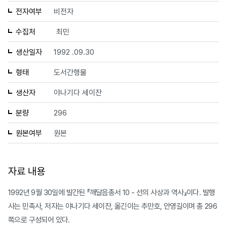
전자여부
비전자
수집처
최민
생산일자
1992 .09.30
형태
도서간행물
생산자
야나기다 세이잔
분량
296
원본여부
원본
자료 내용
1992년 9월 30일에 발간된 『깨달음총서 10 - 선의 사상과 역사』이다. 발행
사는 민족사, 저자는 야나기다 세이잔, 옮긴이는 추만호, 안영길이며 총 296
쪽으로 구성되어 있다.