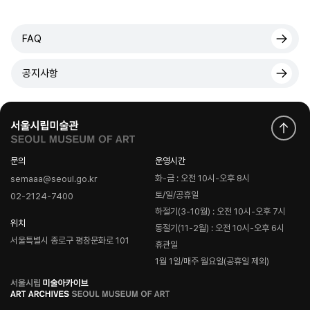
FAQ
공지사항
문의
운영시간
화-금 : 오전 10시-오후 8시
semaaa@seoul.go.kr
토/일/공휴일
02-2124-7400
하절기(3-10월) : 오전 10시-오후 7시
위치
동절기(11-2월) : 오전 10시-오후 6시
서울특별시 종로구 평창문화로 101
휴관일
1월 1일/매주 월요일(공휴일 제외)
로
고