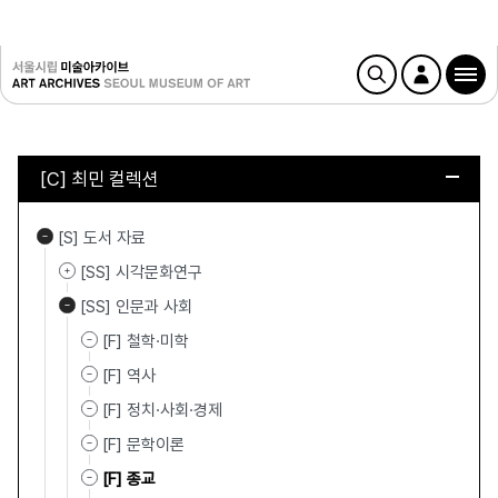
[C] 최민 컬렉션
[S] 도서 자료
[SS] 시각문화연구
[SS] 인문과 사회
[F] 철학·미학
[F] 역사
[F] 정치·사회·경제
[F] 문학이론
[F] 종교