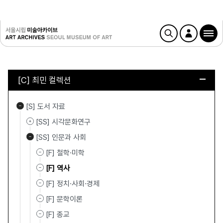
[C] 최민 컬렉션
[S] 도서 자료
[SS] 시각문화연구
[SS] 인문과 사회
[F] 철학·미학
[F] 역사
[F] 정치·사회·경제
[F] 문학이론
[F] 종교