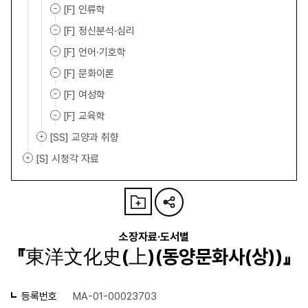
[F] 인류학
[F] 정신분석·심리
[F] 언어·기호학
[F] 문화이론
[F] 여성학
[F] 교육학
[SS] 교양과 취향
[S] 시청각 자료
소장자료·도서별
『東洋文化史(上)(동양문화사(상))』
등록번호
MA-01-00023703