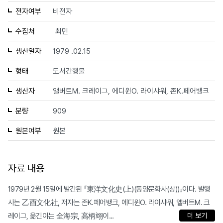
전자여부
비전자
수집처
최민
생산일자
1979 .02.15
형태
도서간행물
생산자
앨버트M. 크레이그, 에디윈O. 라이샤워, 존K.페어뱅크
분량
909
원본여부
원본
자료 내용
1979년 2월 15일에 발간된 『東洋文化史(上)(동양문화사(상))』이다. 발행
사는 乙酉文化社, 저자는 존K.페어뱅크, 에디윈O. 라이샤워, 앨버트M. 크
레이그, 옮긴이는 全海宗, 高柄翊이...
더 보기