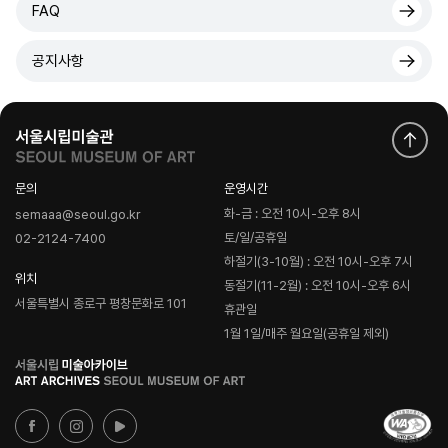
FAQ
공지사항
문의
운영시간
화-금 : 오전 10시-오후 8시
semaaa@seoul.go.kr
토/일/공휴일
02-2124-7400
하절기(3-10월) : 오전 10시-오후 7시
위치
동절기(11-2월) : 오전 10시-오후 6시
서울특별시 종로구 평창문화로 101
휴관일
1월 1일/매주 월요일(공휴일 제외)
로
고