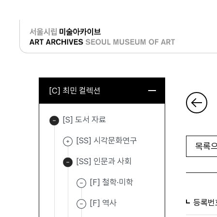
로그인
[C] 최민 컬렉션
[S] 도서 자료
[SS] 시각문화연구
목록으
[SS] 인문과 사회
[F] 철학·미학
등록번
[F] 역사