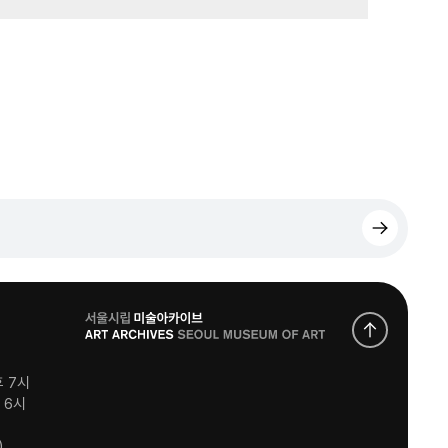
로
고
후 7시
후 6시
)