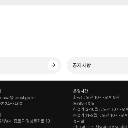
공지사항
의
운영시간
화-금 : 오전 10시-오후 8시
maaa@seoul.go.kr
토/일/공휴일
-2124-7400
하절기(3-10월) : 오전 10시-오
치
동절기(11-2월) : 오전 10시-오
울특별시 종로구 평창문화로 101
휴관일
1월 1일/매주 월요일(공휴일 제외