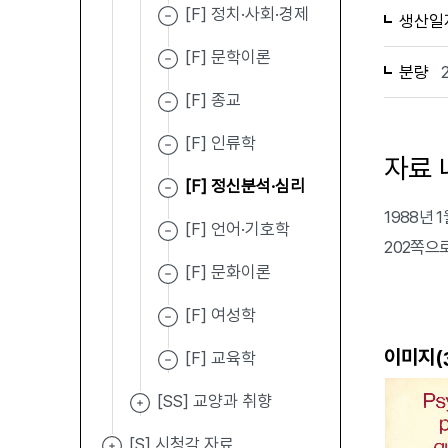
[F] 정치·사회·경제
생산일
[F] 문학이론
분량
[F] 종교
[F] 인류학
자료 
[F] 정신분석·심리
1988년 1
[F] 언어·기호학
202쪽으
[F] 문화이론
[F] 여성학
이미지(
[F] 교육학
[SS] 교양과 취향
[S] 시청각 자료