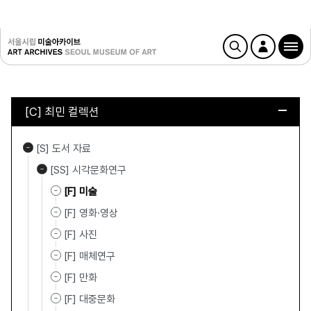
[C] 최민 컬렉션
[S] 도서 자료
[SS] 시각문화연구
[F] 미술
[F] 영화·영상
[F] 사진
[F] 매체연구
[F] 만화
[F] 대중문화