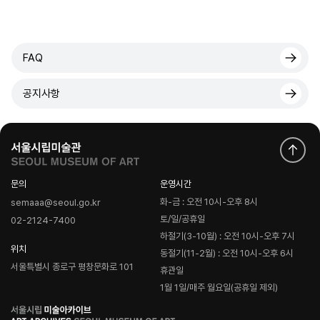
FAQ
공지사항
문의
운영시간
화-금 : 오전 10시-오후 8시
semaaa@seoul.go.kr
토/일/공휴일
02-2124-7400
하절기(3-10월) : 오전 10시-오후 7시
위치
동절기(11-2월) : 오전 10시-오후 6시
서울특별시 종로구 평창문화로 101
휴관일
1월 1일/매주 월요일(공휴일 제외)
로
고