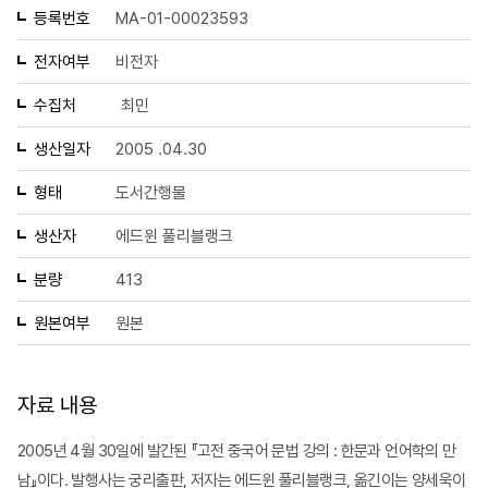
등록번호
MA-01-00023593
전자여부
비전자
수집처
최민
생산일자
2005 .04.30
형태
도서간행물
생산자
에드윈 풀리블랭크
분량
413
원본여부
원본
자료 내용
2005년 4월 30일에 발간된 『고전 중국어 문법 강의 : 한문과 언어학의 만
남』이다. 발행사는 궁리출판, 저자는 에드윈 풀리블랭크, 옮긴이는 양세욱이