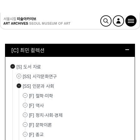
[C] 최민 컬렉션
[S] 도서 자료
[SS] 시각문화연구
[SS] 인문과 사회
[F] 철학·미학
[F] 역사
[F] 정치·사회·경제
[F] 문학이론
[F] 종교