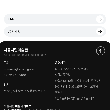
FAQ
공지사항
문의
운영시간
화-금 : 오전 10시-오후 8시
semaaa@seoul.go.kr
토/일/공휴일
02-2124-7400
하절기(3-10월) : 오전 10시-오후 7시
위치
동절기(11-2월) : 오전 10시-오후 6시
서울특별시 종로구 평창문화로 101
휴관일
1월 1일/매주 월요일(공휴일 제외)
로
고