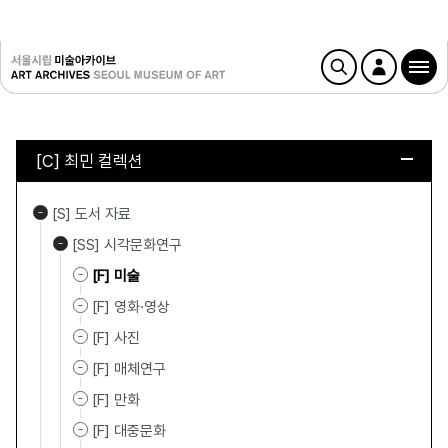
[C] 최민 컬렉션
[S] 도서 자료
[SS] 시각문화연구
[F] 미술
[F] 영화·영상
[F] 사진
[F] 매체연구
[F] 만화
[F] 대중문화