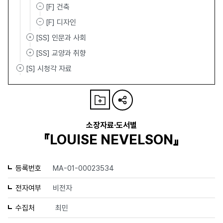
[F] 건축
[F] 디자인
[SS] 인문과 사회
[SS] 교양과 취향
[S] 시청각 자료
소장자료·도서별
『LOUISE NEVELSON』
등록번호
MA-01-00023534
전자여부
비전자
수집처
최민