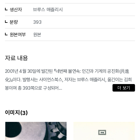
생산자
브루스 매즐리시
분량
393
원본여부
원본
자료 내용
2001년 4월 30일에 발간된 『네번째 불연속: 인간과 기계의 공진화(共進
化)』이다. 발행사는 사이언스북스, 저자는 브루스 매즐리시, 옮긴이는 김희
봉이며 총 393쪽으로 구성되어...
더 보기
이미지(
)
3