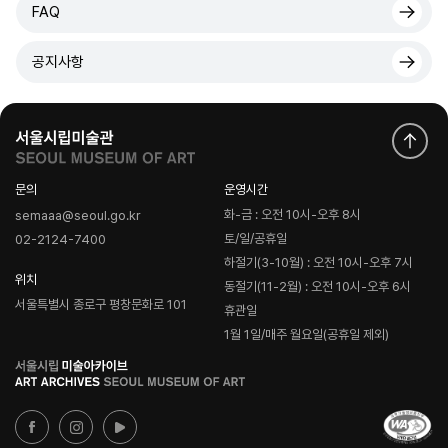
FAQ
공지사항
문의
운영시간
화-금 : 오전 10시-오후 8시
semaaa@seoul.go.kr
토/일/공휴일
02-2124-7400
하절기(3-10월) : 오전 10시-오후 7시
위치
동절기(11-2월) : 오전 10시-오후 6시
서울특별시 종로구 평창문화로 101
휴관일
1월 1일/매주 월요일(공휴일 제외)
로
고