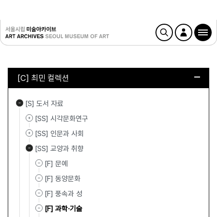
[C] 최민 컬렉션
[S] 도서 자료
[SS] 시각문화연구
[SS] 인문과 사회
[SS] 교양과 취향
[F] 문예
[F] 동양문화
[F] 풍속과 성
[F] 과학·기술