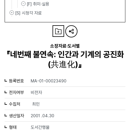
[F] 취미·실용
[S] 시청각 자료
소장자료·도서별
『네번째 불연속: 인간과 기계의 공진화
(共進化)』
등록번호
MA-01-00023490
전자여부
비전자
수집처
최민
생산일자
2001 .04.30
형태
도서간행물