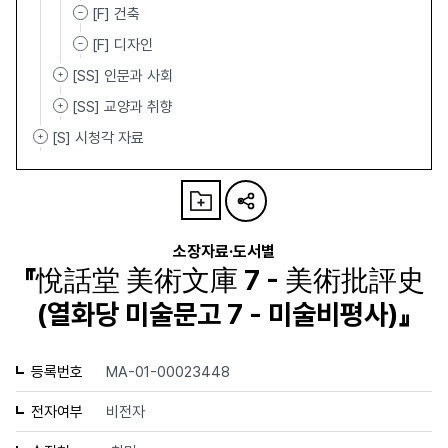
[F] 건축
[F] 디자인
[SS] 인문과 사회
[SS] 교양과 취향
[S] 시청각 자료
소장자료·도서별
『悅話堂 美術文庫 7 - 美術批評史
(열화당 미술문고 7 - 미술비평사)』
등록번호
MA-01-00023448
전자여부
비전자