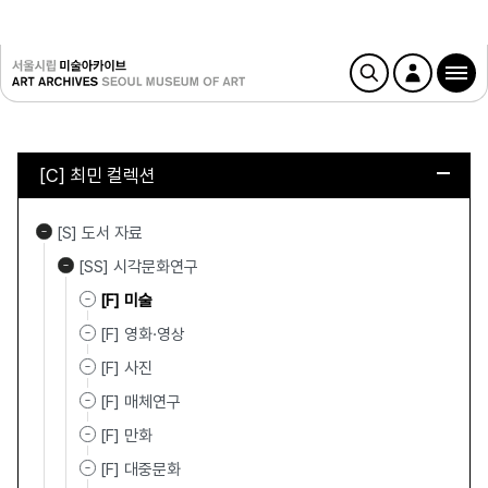
[C] 최민 컬렉션
[S] 도서 자료
[SS] 시각문화연구
[F] 미술
[F] 영화·영상
[F] 사진
[F] 매체연구
[F] 만화
[F] 대중문화