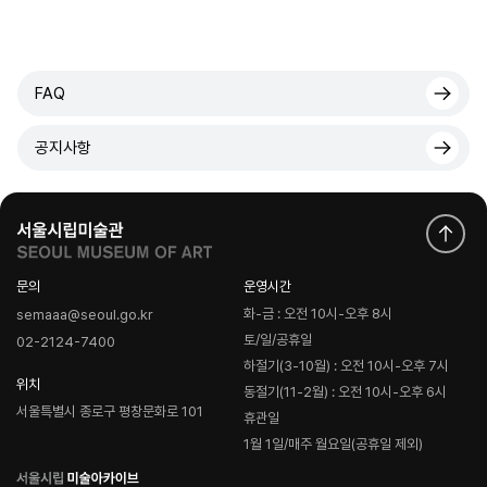
FAQ
공지사항
문의
운영시간
화-금 : 오전 10시-오후 8시
semaaa@seoul.go.kr
토/일/공휴일
02-2124-7400
하절기(3-10월) : 오전 10시-오후 7시
위치
동절기(11-2월) : 오전 10시-오후 6시
서울특별시 종로구 평창문화로 101
휴관일
1월 1일/매주 월요일(공휴일 제외)
로
고