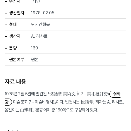
수집처
최민
생산일자
1978 .02.05
형태
도서간행물
생산자
A. 리샤르
분량
160
원본여부
원본
자료 내용
1978년 2월 5일에 발간된 『悅話堂 美術文庫 7 - 美術批評史(
열화
미술문고 7 - 미술비평사)』이다. 발행사는 悅話堂, 저자는 A. 리샤르,
당
옮긴이는 白琪洙, 崔旻이며 총 160쪽으로 구성되어 있다.