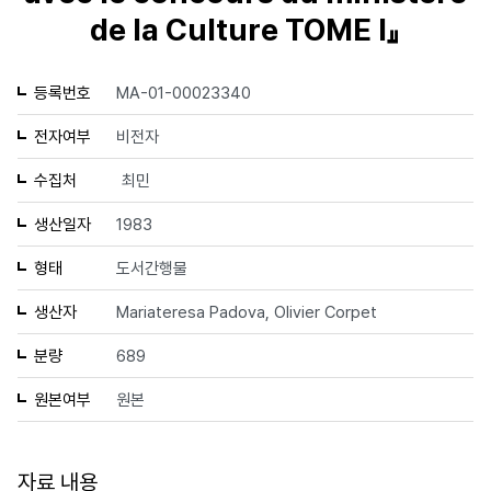
de la Culture TOME Ⅰ』
등록번호
MA-01-00023340
전자여부
비전자
수집처
최민
생산일자
1983
형태
도서간행물
생산자
Mariateresa Padova, Olivier Corpet
분량
689
원본여부
원본
자료 내용