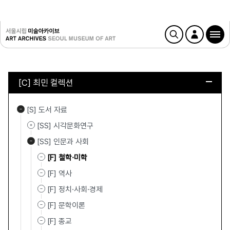
[C] 최민 컬렉션
[S] 도서 자료
[SS] 시각문화연구
[SS] 인문과 사회
[F] 철학·미학
[F] 역사
[F] 정치·사회·경제
[F] 문학이론
[F] 종교