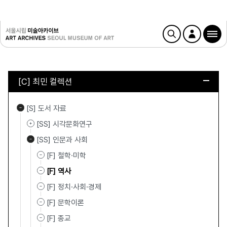
[C] 최민 컬렉션
[S] 도서 자료
[SS] 시각문화연구
[SS] 인문과 사회
[F] 철학·미학
[F] 역사
[F] 정치·사회·경제
[F] 문학이론
[F] 종교