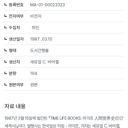
등록번호
MA-01-00023323
전자여부
비전자
수집처
최민
생산일자
1987 .03.15
형태
도서간행물
생산자
새뮤얼 C. 버어첼
분량
194
원본여부
원본
자료 내용
1987년 3월 15일에 발간된 『TIME LIFE BOOKS: 라이프 人間世界史(인간
세계사)』이다. 발행사는 한국일보 타임 - 라이프, 저자는 새뮤얼 C. 버어첼,