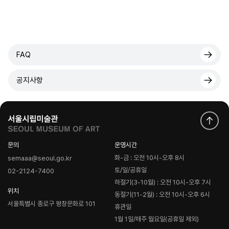
FAQ
공지사항
문의
운영시간
화-금 : 오전 10시-오후 8시
semaaa@seoul.go.kr
토/일/공휴일
02-2124-7400
하절기(3-10월) : 오전 10시-오후 7시
위치
동절기(11-2월) : 오전 10시-오후 6시
서울특별시 종로구 평창문화로 101
휴관일
1월 1일/매주 월요일(공휴일 제외)