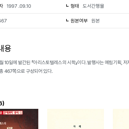
자
1997 .09.10
형태
도서간행물
467
원본여부
원본
내용
9월 10일에 발간된 『아리스토텔레스의 시학』이다. 발행사는 예림기획, 저자는 O.B
총 467쪽으로 구성되어 있다.
)
6