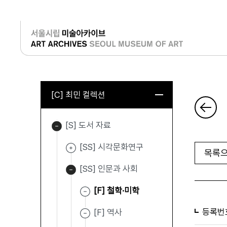
로그인
[C] 최민 컬렉션
[S] 도서 자료
[SS] 시각문화연구
목록으
[SS] 인문과 사회
[F] 철학·미학
등록번
[F] 역사