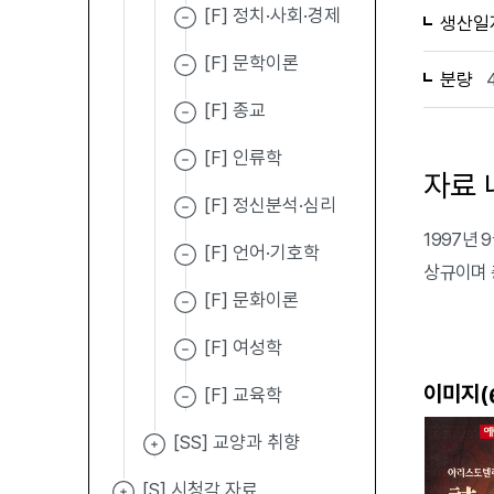
[F] 정치·사회·경제
생산일
[F] 문학이론
분량
[F] 종교
[F] 인류학
자료 
[F] 정신분석·심리
1997년 
[F] 언어·기호학
상규이며 
[F] 문화이론
[F] 여성학
이미지(
[F] 교육학
[SS] 교양과 취향
[S] 시청각 자료