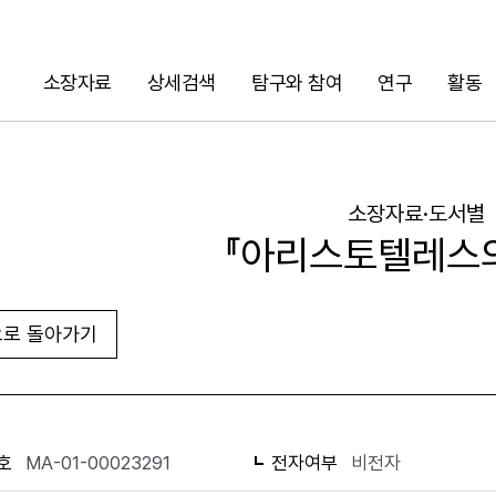
소장자료
상세검색
탐구와 참여
연구
활동
검색
소장자료·도서별
『아리스토텔레스의
로 돌아가기
URL 복사
화면인쇄
호
MA-01-00023291
전자여부
비전자