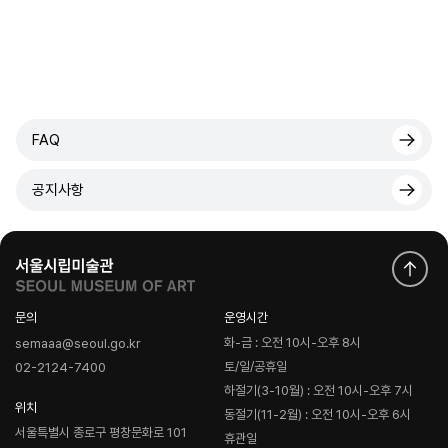
FAQ
공지사항
문의
운영시간
화-금 : 오전 10시-오후 8시
semaaa@seoul.go.kr
토/일/공휴일
02-2124-7400
하절기(3-10월) : 오전 10시-오후 7시
위치
동절기(11-2월) : 오전 10시-오후 6시
서울특별시 종로구 평창문화로 101
휴관일