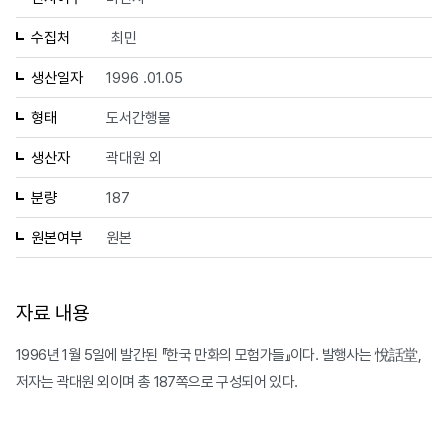
수집처
최민
생산일자
1996 .01.05
형태
도서간행물
생산자
곽대원 외
분량
187
원본여부
원본
자료 내용
1996년 1월 5일에 발간된 『한국 만화의 모험가들』이다. 발행사는 悅話堂,
저자는 곽대원 외이며 총 187쪽으로 구성되어 있다.