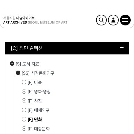
[C] 최민 컬렉션
[S] 도서 자료
[SS] 시각문화연구
[F] 미술
[F] 영화·영상
[F] 사진
[F] 매체연구
[F] 만화
[F] 대중문화