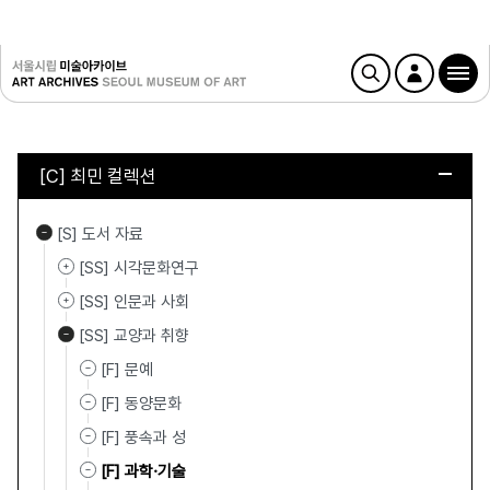
[C] 최민 컬렉션
[S] 도서 자료
[SS] 시각문화연구
[SS] 인문과 사회
[SS] 교양과 취향
[F] 문예
[F] 동양문화
[F] 풍속과 성
[F] 과학·기술