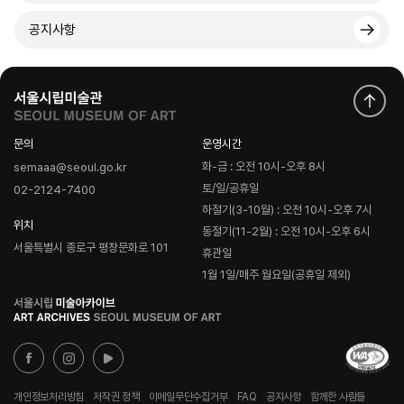
공지사항
문의
운영시간
화-금 : 오전 10시-오후 8시
semaaa@seoul.go.kr
토/일/공휴일
02-2124-7400
하절기(3-10월) : 오전 10시-오후 7시
위치
동절기(11-2월) : 오전 10시-오후 6시
서울특별시 종로구 평창문화로 101
휴관일
1월 1일/매주 월요일(공휴일 제외)
로
고
개인정보처리방침
저작권 정책
이메일무단수집거부
FAQ
공지사항
함께한 사람들