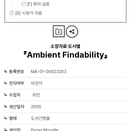
[F] 취미·실용
[S] 시청각 자료
소장자료·도서별
『Ambient Findability』
등록번호
MA-01-00023203
전자여부
비전자
수집처
최민
생산일자
2005
형태
도서간행물
생산자
Peter Morville