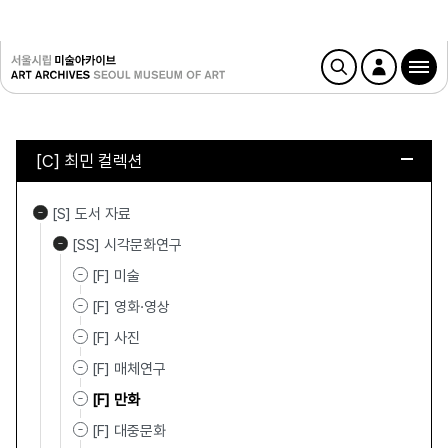
[C] 최민 컬렉션
[S] 도서 자료
[SS] 시각문화연구
[F] 미술
[F] 영화·영상
[F] 사진
[F] 매체연구
[F] 만화
[F] 대중문화