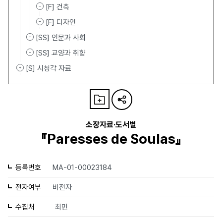
[F] 건축
[F] 디자인
[SS] 인문과 사회
[SS] 교양과 취향
[S] 시청각 자료
소장자료·도서별
『Paresses de Soulas』
등록번호
MA-01-00023184
전자여부
비전자
수집처
최민