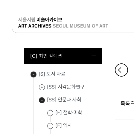
로그인
[C] 최민 컬렉션
[S] 도서 자료
[SS] 시각문화연구
[SS] 인문과 사회
목록으
[F] 철학·미학
[F] 역사