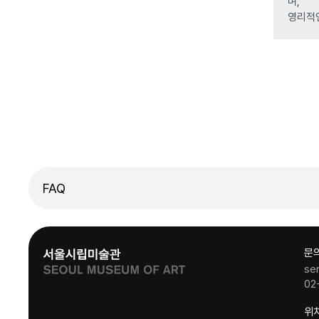
며,
영리적
FAQ
문
se
02
위