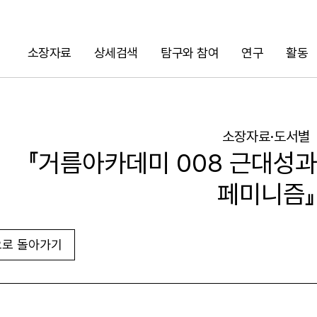
소장자료
상세검색
탐구와 참여
연구
활동
검색
소장자료·도서별
『거름아카데미 008 근대성
페미니즘』
로 돌아가기
URL 복사
화면인쇄