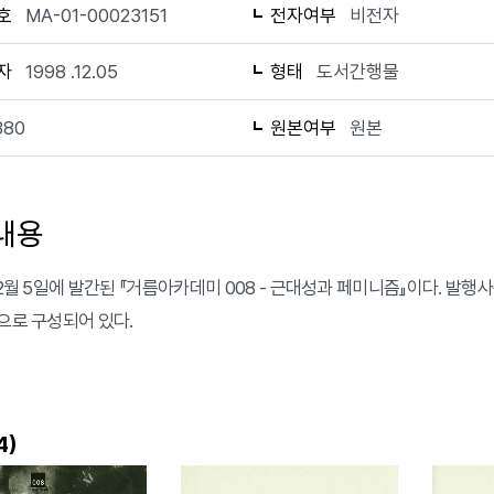
호
MA-01-00023151
전자여부
비전자
자
1998 .12.05
형태
도서간행물
380
원본여부
원본
내용
 12월 5일에 발간된 『거름아카데미 008 - 근대성과 페미니즘』이다. 발
쪽으로 구성되어 있다.
)
4