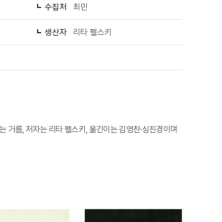
수집처
최민
생산자
리타 펠스키
행사는 거름, 저자는 리타 펠스키, 옮긴이는 김영찬·심진경이며