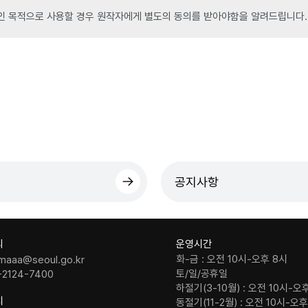
인 목적으로 사용할 경우 원작자에게 별도의 동의를 받아야함을 알려드립니다.
공지사항
의
운영시간
화-금 : 오전 10시-오후 8시
maaa@seoul.go.kr
토/일/공휴일
-2124-7400
하절기(3-10월) : 오전 10시-오
치
동절기(11-2월) : 오전 10시-오