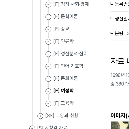
[F] 정치·사회·경제
등록번
[F] 문학이론
생산일
[F] 종교
분량
[F] 인류학
[F] 정신분석·심리
자료 
[F] 언어·기호학
1998년
[F] 문화이론
총 380
[F] 여성학
[F] 교육학
이미지(
[SS] 교양과 취향
[S] 시청각 자료