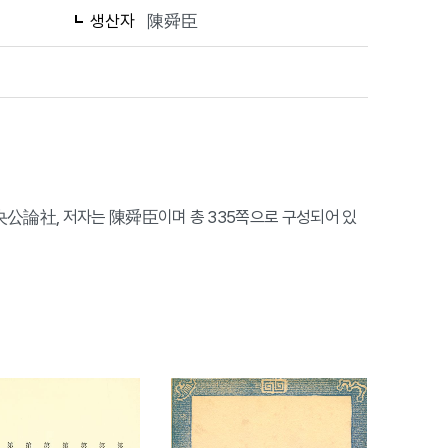
생산자
陳舜臣
中央公論社, 저자는 陳舜臣이며 총 335쪽으로 구성되어 있