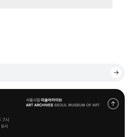
로
고
후 7시
후 6시