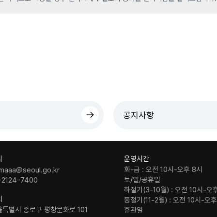
공지사항
의
운영시간
화-금 : 오전 10시-오후 8시
maaa@seoul.go.kr
토/일/공휴일
-2124-7400
하절기(3-10월) : 오전 10시-오
치
동절기(11-2월) : 오전 10시-오
울특별시 종로구 평창문화로 101
휴관일