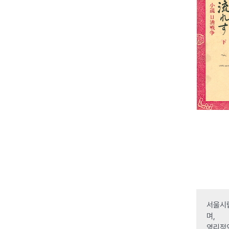
서울시립
며,
영리적