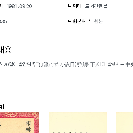
자
1981 .09.20
형태
도서간행물
335
원본여부
원본
내용
 9월 20일에 발간된 『江は流れず: 小説日清戦争 下』이다. 발행사는 
)
4