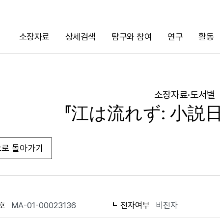
소장자료
상세검색
탐구와 참여
연구
활동
검색
소장자료·도서별
『江は流れず: 小説
로 돌아가기
URL 복사
화면인쇄
호
MA-01-00023136
전자여부
비전자