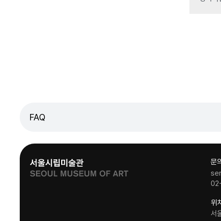
FAQ
문
se
02
위
서