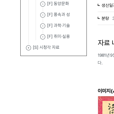
[F] 동양문화
생산일
[F] 풍속과 성
분량
[F] 과학·기술
[F] 취미·실용
자료 
[S] 시청각 자료
1981년
다.
이미지(