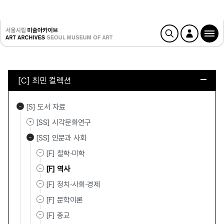
[C] 최민 컬렉션
[S] 도서 자료
[SS] 시각문화연구
[SS] 인문과 사회
[F] 철학·미학
[F] 역사
[F] 정치·사회·경제
[F] 문학이론
[F] 종교