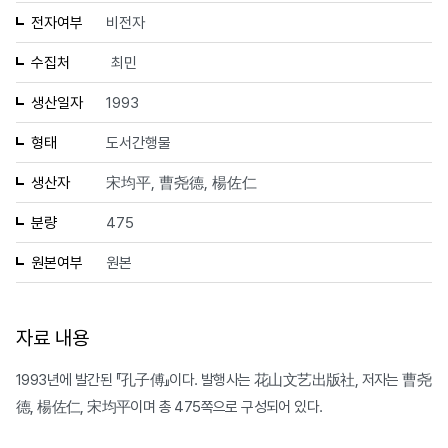
전자여부
비전자
수집처
최민
생산일자
1993
형태
도서간행물
생산자
宋均平, 曹尧德, 楊佐仁
분량
475
원본여부
원본
자료 내용
1993년에 발간된 『孔子傅』이다. 발행사는 花山文艺出版社, 저자는 曹尧
德, 楊佐仁, 宋均平이며 총 475쪽으로 구성되어 있다.