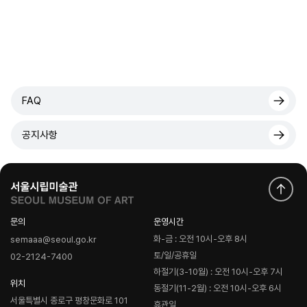
FAQ
공지사항
문의
운영시간
화-금 : 오전 10시-오후 8시
semaaa@seoul.go.kr
토/일/공휴일
02-2124-7400
하절기(3-10월) : 오전 10시-오후 7시
위치
동절기(11-2월) : 오전 10시-오후 6시
서울특별시 종로구 평창문화로 101
휴관일