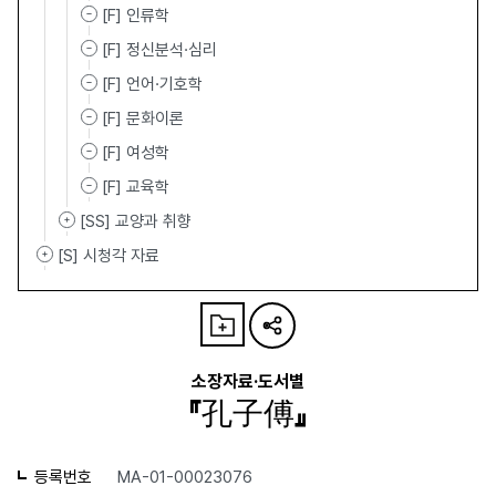
[F] 인류학
[F] 정신분석·심리
[F] 언어·기호학
[F] 문화이론
[F] 여성학
[F] 교육학
[SS] 교양과 취향
[S] 시청각 자료
소장자료·도서별
『孔子傅』
등록번호
MA-01-00023076