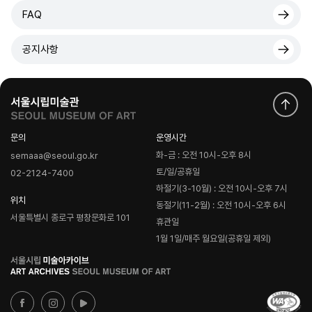
FAQ
공지사항
문의
운영시간
화-금 : 오전 10시-오후 8시
semaaa@seoul.go.kr
토/일/공휴일
02-2124-7400
하절기(3-10월) : 오전 10시-오후 7시
위치
동절기(11-2월) : 오전 10시-오후 6시
서울특별시 종로구 평창문화로 101
휴관일
1월 1일/매주 월요일(공휴일 제외)
로
고