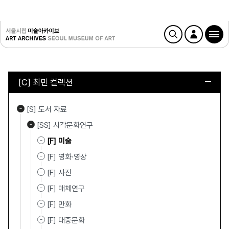
[C] 최민 컬렉션
[S] 도서 자료
[SS] 시각문화연구
[F] 미술
[F] 영화·영상
[F] 사진
[F] 매체연구
[F] 만화
[F] 대중문화