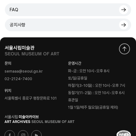
FAQ
공지사항
문의
운영시간
화-금 : 오전 10시-오후 8시
semaaa@seoul.go.kr
토/일/공휴일
02-2124-7400
하절기(3-10월) : 오전 10시-오후 7시
위치
동절기(11-2월) : 오전 10시-오후 6시
서울특별시 종로구 평창문화로 101
휴관일
1월 1일/매주 월요일(공휴일 제외)
로
고