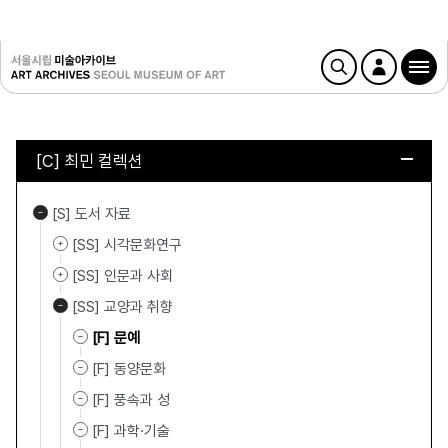
[C] 최민 컬렉션
[S] 도서 자료
[SS] 시각문화연구
[SS] 인문과 사회
[SS] 교양과 취향
[F] 문예
[F] 동양문화
[F] 풍속과 성
[F] 과학·기술