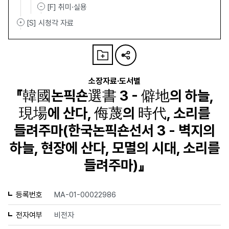
[F] 취미·실용
[S] 시청각 자료
소장자료·도서별
『韓國논픽숀選書 3 - 僻地의 하늘,
現場에 산다, 侮蔑의 時代, 소리를
들려주마(한국논픽숀선서 3 - 벽지의
하늘, 현장에 산다, 모멸의 시대, 소리를
들려주마)』
등록번호
MA-01-00022986
전자여부
비전자