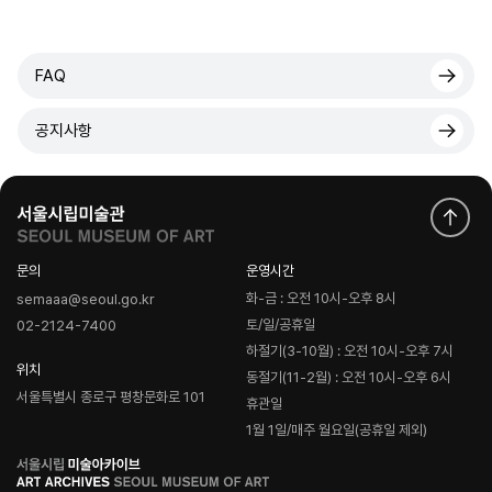
FAQ
공지사항
문의
운영시간
화-금 : 오전 10시-오후 8시
semaaa@seoul.go.kr
토/일/공휴일
02-2124-7400
하절기(3-10월) : 오전 10시-오후 7시
위치
동절기(11-2월) : 오전 10시-오후 6시
서울특별시 종로구 평창문화로 101
휴관일
1월 1일/매주 월요일(공휴일 제외)
로
고