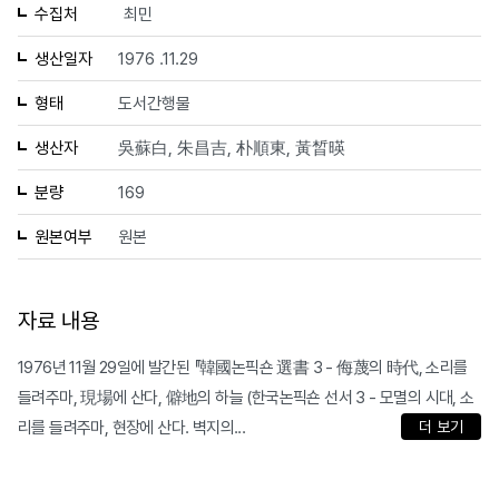
수집처
최민
생산일자
1976 .11.29
형태
도서간행물
생산자
吳蘇白, 朱昌吉, 朴順東, 黃晳暎
분량
169
원본여부
원본
자료 내용
1976년 11월 29일에 발간된 『韓國논픽숀 選書 3 - 侮蔑의 時代, 소리를
들려주마, 現場에 산다, 僻地의 하늘 (한국논픽숀 선서 3 - 모멸의 시대, 소
리를 들려주마, 현장에 산다. 벽지의...
더 보기