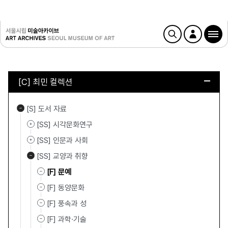
[C] 최민 컬렉션
[S] 도서 자료
[SS] 시각문화연구
[SS] 인문과 사회
[SS] 교양과 취향
[F] 문예
[F] 동양문화
[F] 풍속과 성
[F] 과학·기술