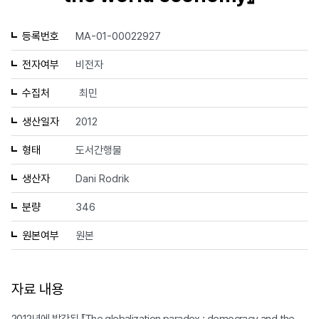
등록번호
MA-01-00022927
전자여부
비전자
수집처
최민
생산일자
2012
형태
도서간행물
생산자
Dani Rodrik
분량
346
원본여부
원본
자료 내용