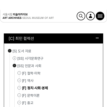
[C] 최민 컬렉션
[S] 도서 자료
[SS] 시각문화연구
[SS] 인문과 사회
[F] 철학·미학
[F] 역사
[F] 정치·사회·경제
[F] 문학이론
[F] 종교