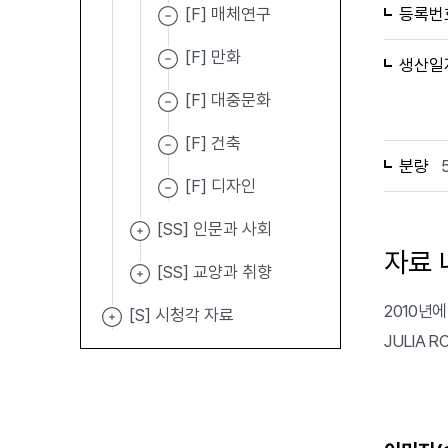
[F] 매체연구
등록번
[F] 만화
생산일
[F] 대중문화
[F] 건축
분량
[F] 디자인
[SS] 인문과 사회
자료 
[SS] 교양과 취향
2010년에 
[S] 시청각 자료
JULIA 