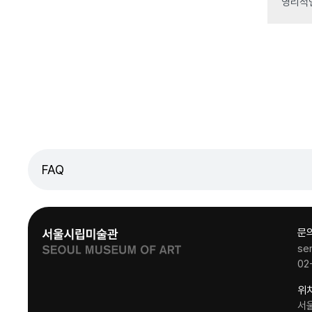
영리적
FAQ
문
se
02
위
서