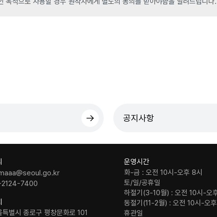
인 목적으로 사용할 경우 원작자에게 별도의 동의를 받아야함을 알려드립니다.
공지사항
의
운영시간
화-금 : 오전 10시-오후 8시
maaa@seoul.go.kr
토/일/공휴일
-2124-7400
하절기(3-10월) : 오전 10시-오
치
동절기(11-2월) : 오전 10시-오
울특별시 종로구 평창문화로 101
휴관일