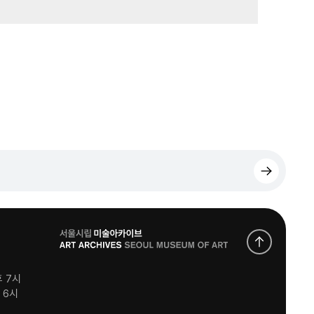
로
고
후 7시
후 6시