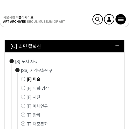
[C] 최민 컬렉션
[S] 도서 자료
[SS] 시각문화연구
[F] 미술
[F] 영화·영상
[F] 사진
[F] 매체연구
[F] 만화
[F] 대중문화