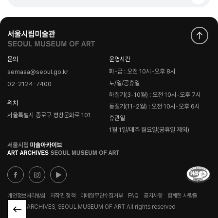
문의
운영시간
화-금 : 오전 10시-오후 8시
semaaa@seoul.go.kr
토/일/공휴일
02-2124-7400
하절기(3-10월) : 오전 10시-오후 7시
위치
동절기(11-2월) : 오전 10시-오후 6시
서울특별시 종로구 평창문화로 101
휴관일
1월 1일/매주 월요일(공휴일 제외)
로
고
개인정보처리방침
저작권 정책
이메일무단수집거부
FAQ
공지사항
함께한 사람들
© ART ARCHIVES, SEOUL MUSEUM OF ART All rights reserved