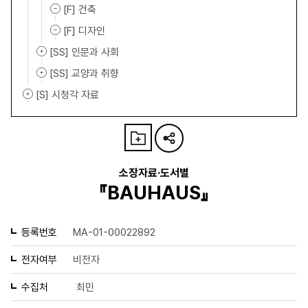
[F] 건축
[F] 디자인
[SS] 인문과 사회
[SS] 교양과 취향
[S] 시청각 자료
소장자료·도서별
『BAUHAUS』
등록번호
MA-01-00022892
전자여부
비전자
수집처
최민