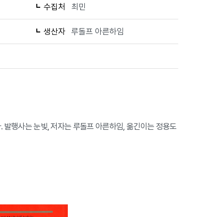
수집처
최민
생산자
루돌프 아른하임
이다. 발행사는 눈빛, 저자는 루돌프 아른하임, 옮긴이는 정용도