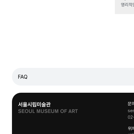
영리적
FAQ
문
se
02
위