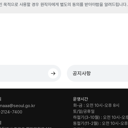
인 목적으로 사용할 경우 원작자에게 별도의 동의를 받아야함을 알려드립니다.
공지사항
의
운영시간
화-금 : 오전 10시-오후 8시
maaa@seoul.go.kr
토/일/공휴일
-2124-7400
하절기(3-10월) : 오전 10시-오
치
동절기(11-2월) : 오전 10시-오