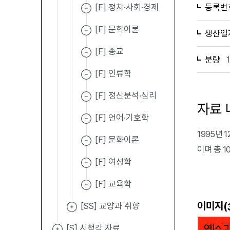
[F] 정치·사회·경제
등록번
[F] 문학이론
생산일
[F] 종교
분량
[F] 인류학
[F] 정신분석·심리
자료 
[F] 언어·기호학
1995년
[F] 문화이론
이며 총 
[F] 여성학
[F] 교육학
이미지(
[SS] 교양과 취향
[S] 시청각 자료