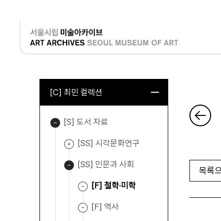
로그인
[C] 최민 컬렉션
[S] 도서 자료
[SS] 시각문화연구
[SS] 인문과 사회
목록으
[F] 철학·미학
[F] 역사