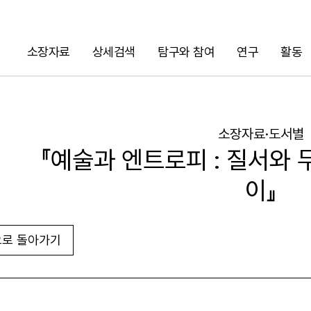
소장자료
상세검색
탐구와 참여
연구
활동
검색
소장자료·도서별
『예술과 엔트로피 : 질서와
이』
로 돌아가기
URL 복사
화면인쇄