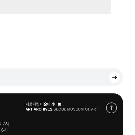
로
고
후 7시
후 6시