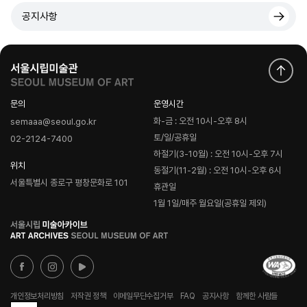
공지사항
문의
운영시간
화-금 : 오전 10시-오후 8시
semaaa@seoul.go.kr
토/일/공휴일
02-2124-7400
하절기(3-10월) : 오전 10시-오후 7시
위치
동절기(11-2월) : 오전 10시-오후 6시
서울특별시 종로구 평창문화로 101
휴관일
1월 1일/매주 월요일(공휴일 제외)
로
고
개인정보처리방침
저작권 정책
이메일무단수집거부
FAQ
공지사항
함께한 사람들