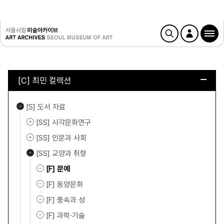
[C] 최민 컬렉션
[S] 도서 자료
[SS] 시각문화연구
[SS] 인문과 사회
[SS] 교양과 취향
[F] 문예
[F] 동양문화
[F] 풍속과 성
[F] 과학·기술