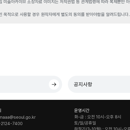
 미술아카이브 소장자료 이미지는 저작권법 등 관계법령에 따라 복제뿐만 아니
인 목적으로 사용할 경우 원작자에게 별도의 동의를 받아야함을 알려드립니다.
공지사항
의
운영시간
화-금 : 오전 10시-오후 8시
maaa@seoul.go.kr
토/일/공휴일
-2124-7400
하절기(3-10월) : 오전 10시-오