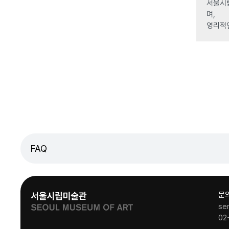
서울시립
며,
영리적
FAQ
문
se
02