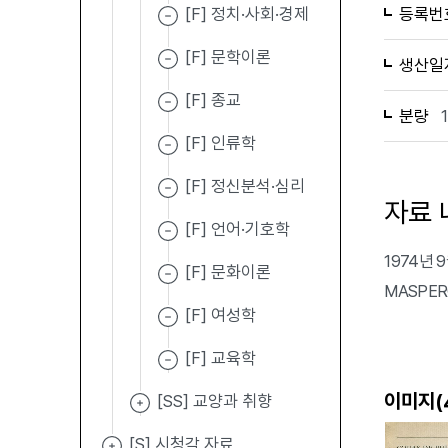
[F] 정치·사회·경제
등록번
[F] 문학이론
생산일
[F] 종교
분량
[F] 인류학
[F] 정신분석·심리
자료 
[F] 언어·기호학
1974년 
[F] 문화이론
MASPER
[F] 여성학
[F] 교육학
이미지(
[SS] 교양과 취향
[S] 시청각 자료