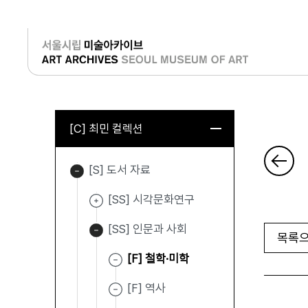
로그인
[C] 최민 컬렉션
[S] 도서 자료
[SS] 시각문화연구
[SS] 인문과 사회
목록으
[F] 철학·미학
[F] 역사