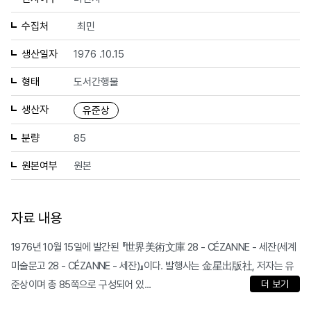
수집처
최민
생산일자
1976 .10.15
형태
도서간행물
생산자
유준상
분량
85
원본여부
원본
자료 내용
1976년 10월 15일에 발간된 『世界美術文庫 28 - CÉZANNE - 세잔(세계
미술문고 28 - CÉZANNE - 세잔)』이다. 발행사는 金星出版社, 저자는 유
준상이며 총 85쪽으로 구성되어 있...
더 보기