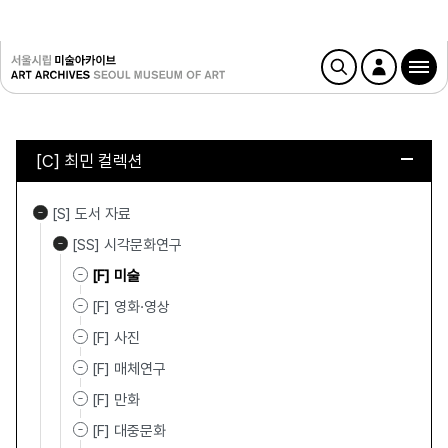
[C] 최민 컬렉션
[S] 도서 자료
[SS] 시각문화연구
[F] 미술
[F] 영화·영상
[F] 사진
[F] 매체연구
[F] 만화
[F] 대중문화