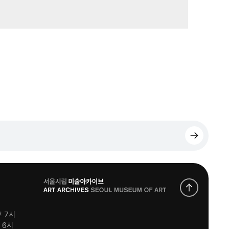
로
고
후 7시
후 6시