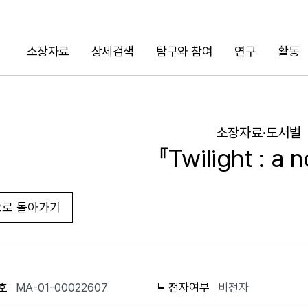
소장자료
상세검색
탐구와 참여
연구
활동
검색
소장자료·도서별
『Twilight : a 
로 돌아가기
URL 복사
화면인쇄
호
MA-01-00022607
전자여부
비전자