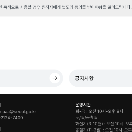
인 목적으로 사용할 경우 원작자에게 별도의 동의를 받아야함을 알려드립니다.
공지사항
의
운영시간
화-금 : 오전 10시-오후 8시
maaa@seoul.go.kr
토/일/공휴일
-2124-7400
하절기(3-10월) : 오전 10시-오
치
동절기(11-2월) : 오전 10시-오