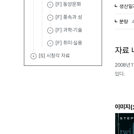
[F] 동양문화
생산일
[F] 풍속과 성
분량
[F] 과학·기술
[F] 취미·실용
자료 
[S] 시청각 자료
2008년 1
있다.
이미지(