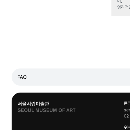
며,
영리적
FAQ
문
se
02
위