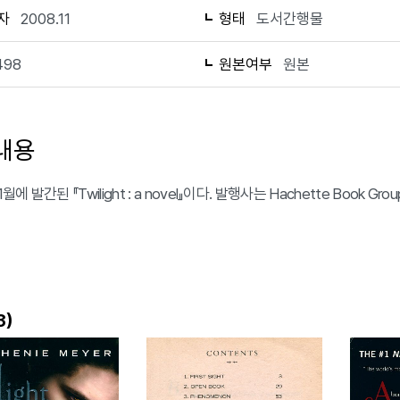
자
2008.11
형태
도서간행물
498
원본여부
원본
내용
1월에 발간된 『Twilight : a novel』이다. 발행사는 Hachette Book 
)
3