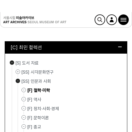
[C] 최민 컬렉션
[S] 도서 자료
[SS] 시각문화연구
[SS] 인문과 사회
[F] 철학·미학
[F] 역사
[F] 정치·사회·경제
[F] 문학이론
[F] 종교