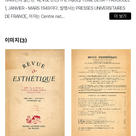
1949년에 발간된 『REVUE D'ESTHÉTIQUE』 TOME DEUX - FASCICULE
1, JANVIER - MARS 1949이다. 발행사는 PRESSES UNIVERSITAIRES
DE FRANCE, 저자는 Centre nat...
더 보기
이미지(
)
3