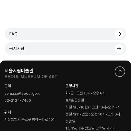
FAQ
공지사항
문의
운영시간
화-금 : 오전 10시-오후 8시
semaaa@seoul.go.kr
토/일/공휴일
02-2124-7400
하절기(3-10월) : 오전 10시-오후 7시
위치
동절기(11-2월) : 오전 10시-오후 6시
서울특별시 종로구 평창문화로 101
휴관일
1월 1일/매주 월요일(공휴일 제외)