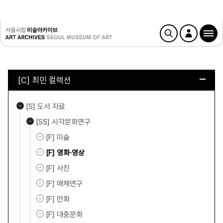
[C] 최민 컬렉션
[S] 도서 자료
[SS] 시각문화연구
[F] 미술
[F] 영화·영상
[F] 사진
[F] 매체연구
[F] 만화
[F] 대중문화