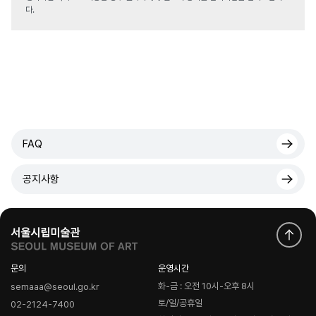
다.
FAQ
공지사항
문의
운영시간
화-금 : 오전 10시-오후 8시
semaaa@seoul.go.kr
토/일/공휴일
02-2124-7400