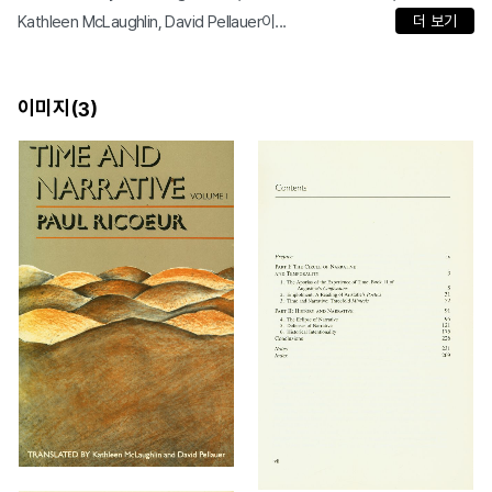
Kathleen McLaughlin, David Pellauer이...
더 보기
이미지(
)
3