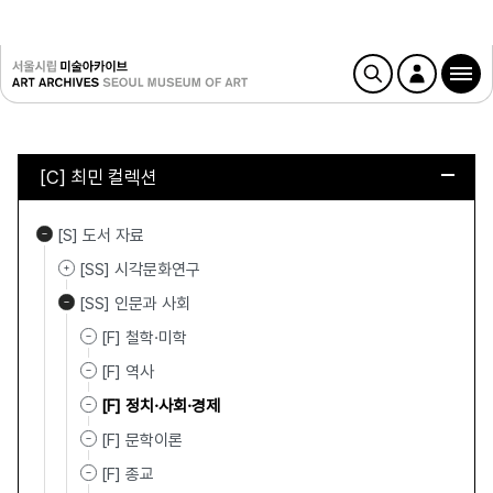
[C] 최민 컬렉션
[S] 도서 자료
[SS] 시각문화연구
[SS] 인문과 사회
[F] 철학·미학
[F] 역사
[F] 정치·사회·경제
[F] 문학이론
[F] 종교