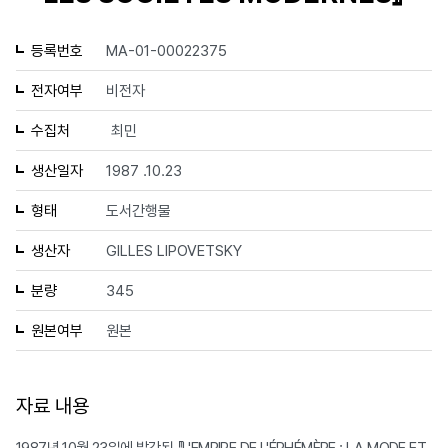
등록번호
MA-01-00022375
전자여부
비전자
수집처
최민
생산일자
1987 .10.23
형태
도서간행물
생산자
GILLES LIPOVETSKY
분량
345
원본여부
원본
자료 내용