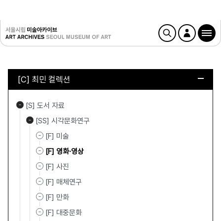
[C] 최민 컬렉션
[S] 도서 자료
[SS] 시각문화연구
[F] 미술
[F] 영화·영상
[F] 사진
[F] 매체연구
[F] 만화
[F] 대중문화