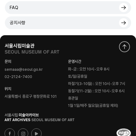
FAQ
공지사항
문의
운영시간
화-금 : 오전 10시-오후 8시
semaaa@seoul.go.kr
토/일/공휴일
02-2124-7400
하절기(3-10월) : 오전 10시-오후 7시
위치
동절기(11-2월) : 오전 10시-오후 6시
서울특별시 종로구 평창문화로 101
휴관일
1월 1일/매주 월요일(공휴일 제외)
로
고