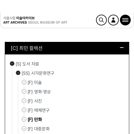
[C] 최민 컬렉션
[S] 도서 자료
[SS] 시각문화연구
[F] 미술
[F] 영화·영상
[F] 사진
[F] 매체연구
[F] 만화
[F] 대중문화