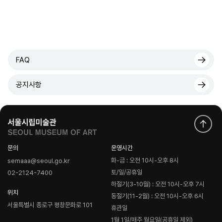
FAQ
공지사항
문의
운영시간
화-금 : 오전 10시-오후 8시
semaaa@seoul.go.kr
토/일/공휴일
02-2124-7400
하절기(3-10월) : 오전 10시-오후 7시
위치
동절기(11-2월) : 오전 10시-오후 6시
서울특별시 종로구 평창문화로 101
휴관일
1월 1일/매주 월요일(공휴일 제외)