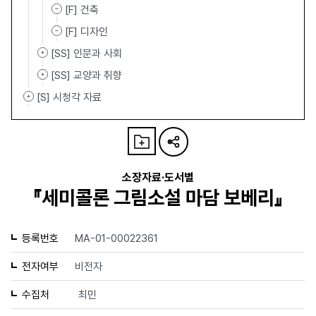
[F] 건축
[F] 디자인
[SS] 인문과 사회
[SS] 교양과 취향
[S] 시청각 자료
소장자료·도서별
『세미콜론 그림소설 마담 보베리』
등록번호
MA-01-00022361
전자여부
비전자
수집처
최민