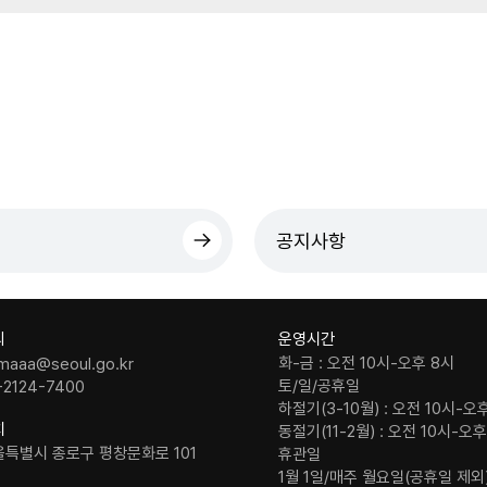
공지사항
의
운영시간
화-금 : 오전 10시-오후 8시
maaa@seoul.go.kr
토/일/공휴일
-2124-7400
하절기(3-10월) : 오전 10시-오
치
동절기(11-2월) : 오전 10시-오
울특별시 종로구 평창문화로 101
휴관일
1월 1일/매주 월요일(공휴일 제외