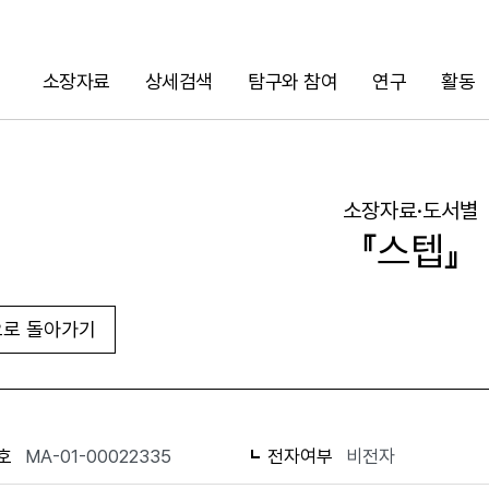
소장자료
상세검색
탐구와 참여
연구
활동
검색
소장자료·도서별
『스텝』
로 돌아가기
URL 복사
화면인쇄
호
MA-01-00022335
전자여부
비전자