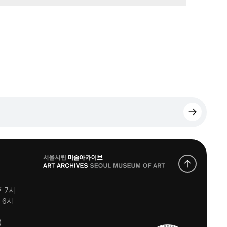
로
고
후 7시
후 6시
)