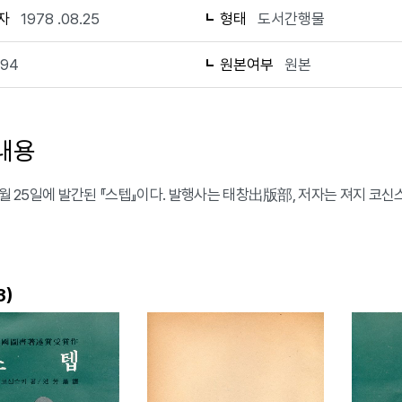
자
1978 .08.25
형태
도서간행물
194
원본여부
원본
내용
 8월 25일에 발간된 『스텝』이다. 발행사는 태창出版部, 저자는 져지 코
)
3