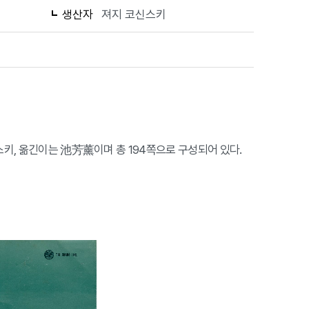
생산자
져지 코신스키
신스키, 옮긴이는 池芳薰이며 총 194쪽으로 구성되어 있다.