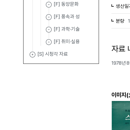
[F] 동양문화
생산일
[F] 풍속과 성
분량
[F] 과학·기술
[F] 취미·실용
자료 
[S] 시청각 자료
1978년
이미지(