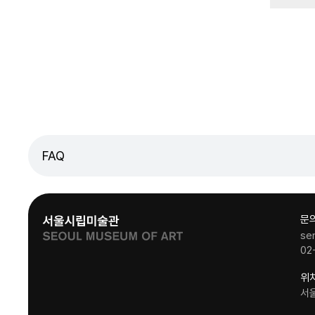
FAQ
문
se
02
위
서