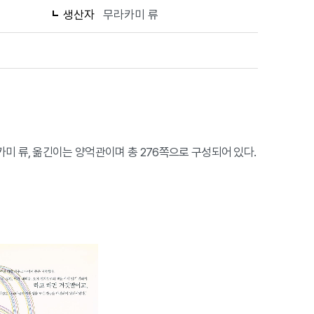
생산자
무라카미 류
 무라카미 류, 옮긴이는 양억관이며 총 276쪽으로 구성되어 있다.