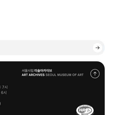
로
고
후 7시
후 6시
)