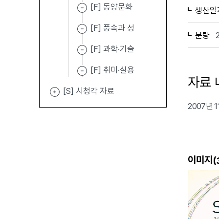
[F] 동양문화
생산일
[F] 풍속과 성
분량
[F] 과학·기술
[F] 취미·실용
자료 
[S] 시청각 자료
2007년 
이미지(