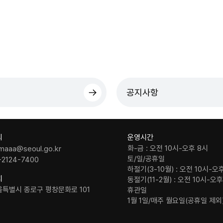
공지사항
의
운영시간
화-금 : 오전 10시-오후 8시
maaa@seoul.go.kr
토/일/공휴일
-2124-7400
하절기(3-10월) : 오전 10시-오
치
동절기(11-2월) : 오전 10시-오
울특별시 종로구 평창문화로 101
휴관일
1월 1일/매주 월요일(공휴일 제외