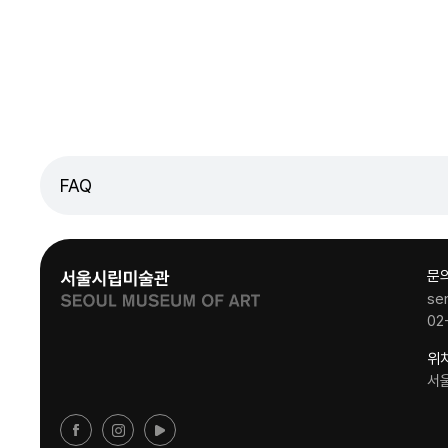
FAQ
문
se
02
위
서