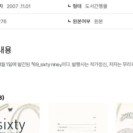
자
2007 .11.01
형태
도서간행물
276
원본여부
원본
내용
11월 1일에 발간된 『69_sixty nine』이다. 발행사는 작가정신, 저자는
)
3