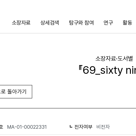
소장자료
상세검색
탐구와 참여
연구
활동
검색
소장자료·도서별
『69_sixty ni
로 돌아가기
URL 복사
화면인쇄
호
MA-01-00022331
전자여부
비전자