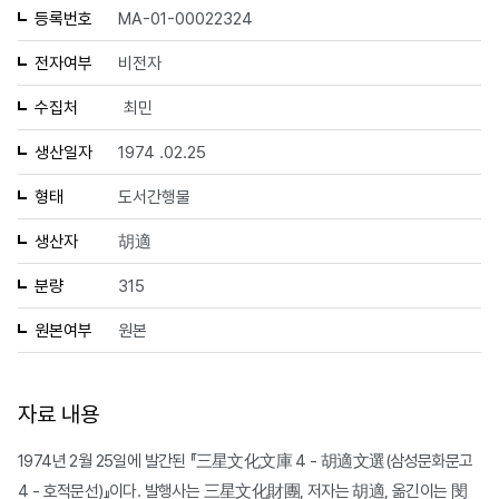
등록번호
MA-01-00022324
전자여부
비전자
수집처
최민
생산일자
1974 .02.25
형태
도서간행물
생산자
胡適
분량
315
원본여부
원본
자료 내용
1974년 2월 25일에 발간된 『三星文化文庫 4 - 胡適文選(삼성문화문고
4 - 호적문선)』이다. 발행사는 三星文化財團, 저자는 胡適, 옮긴이는 閔