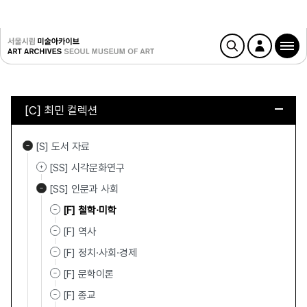
[C] 최민 컬렉션
[S] 도서 자료
[SS] 시각문화연구
[SS] 인문과 사회
[F] 철학·미학
[F] 역사
[F] 정치·사회·경제
[F] 문학이론
[F] 종교