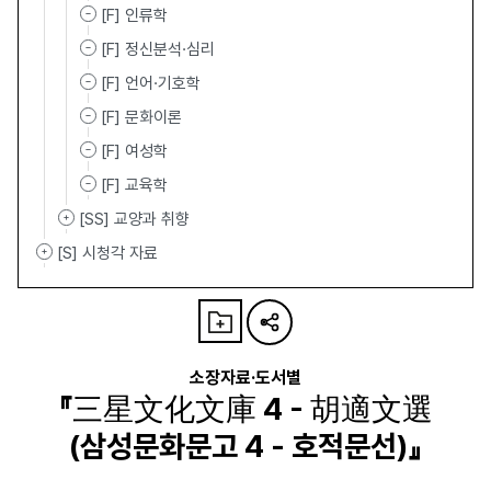
[F] 인류학
[F] 정신분석·심리
[F] 언어·기호학
[F] 문화이론
[F] 여성학
[F] 교육학
[SS] 교양과 취향
[S] 시청각 자료
소장자료·도서별
『三星文化文庫 4 - 胡適文選
(삼성문화문고 4 - 호적문선)』