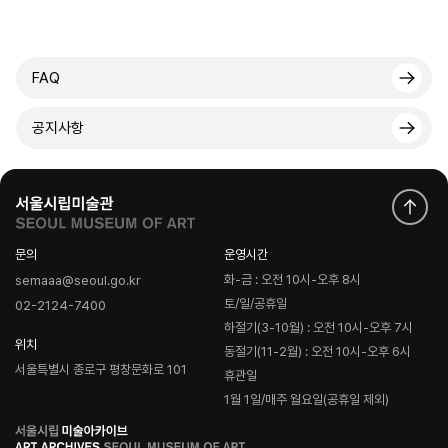
FAQ
공지사항
문의
운영시간
화-금 : 오전 10시-오후 8시
semaaa@seoul.go.kr
토/일/공휴일
02-2124-7400
하절기(3-10월) : 오전 10시-오후 7시
위치
동절기(11-2월) : 오전 10시-오후 6시
서울특별시 종로구 평창문화로 101
휴관일
1월 1일/매주 월요일(공휴일 제외)
로
고