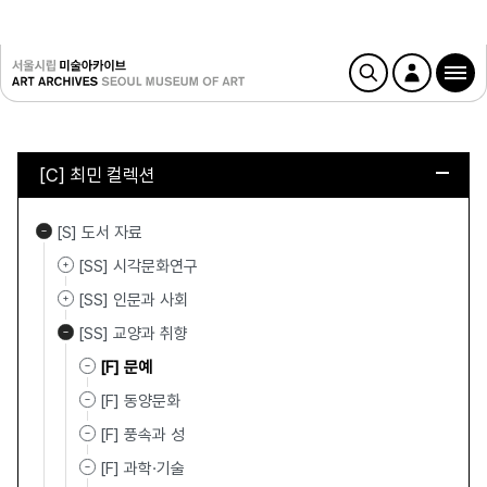
[C] 최민 컬렉션
[S] 도서 자료
[SS] 시각문화연구
[SS] 인문과 사회
[SS] 교양과 취향
[F] 문예
[F] 동양문화
[F] 풍속과 성
[F] 과학·기술