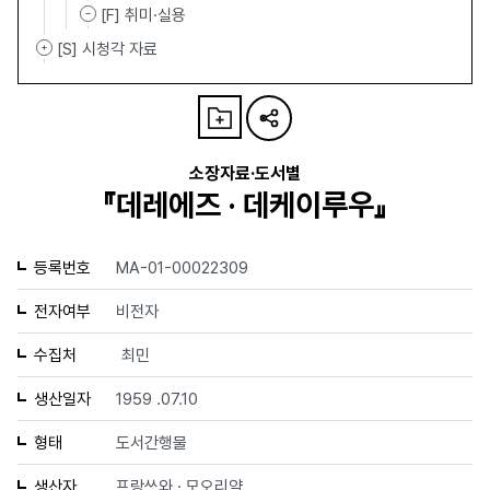
[F] 취미·실용
[S] 시청각 자료
소장자료·도서별
『데레에즈 · 데케이루우』
등록번호
MA-01-00022309
전자여부
비전자
수집처
최민
생산일자
1959 .07.10
형태
도서간행물
생산자
프랑쓰와 · 모오리약