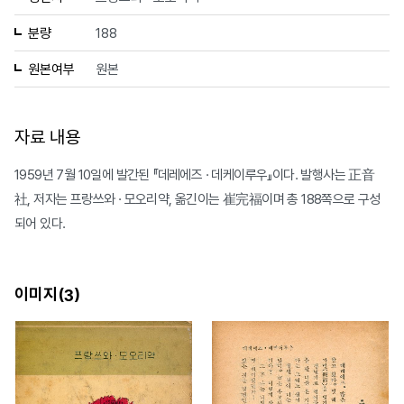
분량
188
원본여부
원본
자료 내용
1959년 7월 10일에 발간된 『데레에즈 · 데케이루우』이다. 발행사는 正音
社, 저자는 프랑쓰와 · 모오리약, 옮긴이는 崔完福이며 총 188쪽으로 구성
되어 있다.
이미지(
)
3