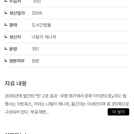
수집처
최민
생산일자
2006
형태
도서간행물
생산자
나탈리 에니히
분량
351
원본여부
원본
자료 내용
2006년에 발간된 『반 고흐 효과 : 무명 화가에서 문화 아이콘으로』이다. 발
행사는 아트북스, 저자는 나탈리 에니히, 옮긴이는 이세진이며 총 351쪽으로
구성되어 있다. 책 표제면...
더 보기