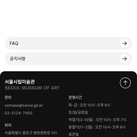
FAQ
공지사항
문의
운영시간
화-금 : 오전 10시-오후 8시
semaaa@seoul.go.kr
토/일/공휴일
02-2124-7400
하절기(3-10월) : 오전 10시-오후 7시
위치
동절기(11-2월) : 오전 10시-오후 6시
서울특별시 종로구 평창문화로 101
휴관일