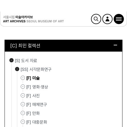
[C] 최민 컬렉션
[S] 도서 자료
[SS] 시각문화연구
[F] 미술
[F] 영화·영상
[F] 사진
[F] 매체연구
[F] 만화
[F] 대중문화