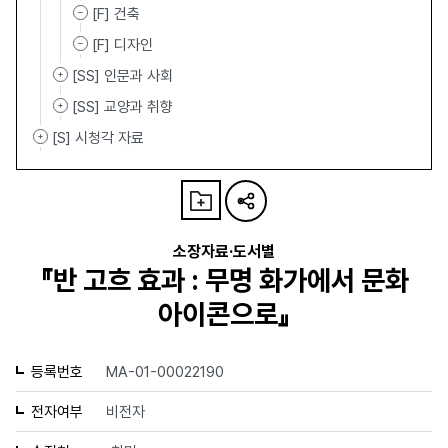
[F] 건축
[F] 디자인
[SS] 인문과 사회
[SS] 교양과 취향
[S] 시청각 자료
소장자료·도서별
『반 고흐 효과 : 무명 화가에서 문화
아이콘으로』
등록번호
MA-01-00022190
전자여부
비전자