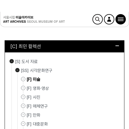
[C] 최민 컬렉션
[S] 도서 자료
[SS] 시각문화연구
[F] 미술
[F] 영화·영상
[F] 사진
[F] 매체연구
[F] 만화
[F] 대중문화