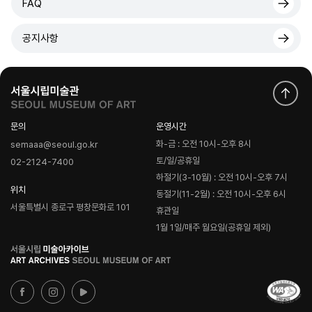
FAQ
공지사항
문의
운영시간
화-금 : 오전 10시-오후 8시
semaaa@seoul.go.kr
토/일/공휴일
02-2124-7400
하절기(3-10월) : 오전 10시-오후 7시
위치
동절기(11-2월) : 오전 10시-오후 6시
서울특별시 종로구 평창문화로 101
휴관일
1월 1일/매주 월요일(공휴일 제외)
로
고