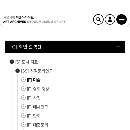
[C] 최민 컬렉션
[S] 도서 자료
[SS] 시각문화연구
[F] 미술
[F] 영화·영상
[F] 사진
[F] 매체연구
[F] 만화
[F] 대중문화