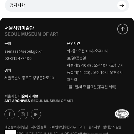
공지사항
문의
운영시간
화-금 : 오전 10시-오후 8시
semaaa@seoul.go.kr
토/일/공휴일
02-2124-7400
하절기(3-10월) : 오전 10시-오후 7시
위치
동절기(11-2월) : 오전 10시-오후 6시
서울특별시 종로구 평창문화로 101
휴관일
1월 1일/매주 월요일(공휴일 제외)
로
고
개인정보처리방침
저작권 정책
이메일무단수집거부
FAQ
공지사항
함께한 사람들