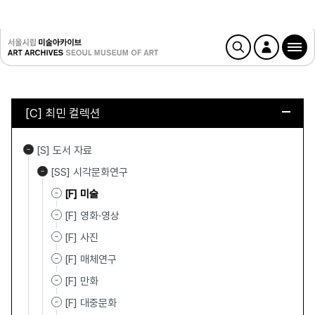
[C] 최민 컬렉션
[S] 도서 자료
[SS] 시각문화연구
[F] 미술
[F] 영화·영상
[F] 사진
[F] 매체연구
[F] 만화
[F] 대중문화