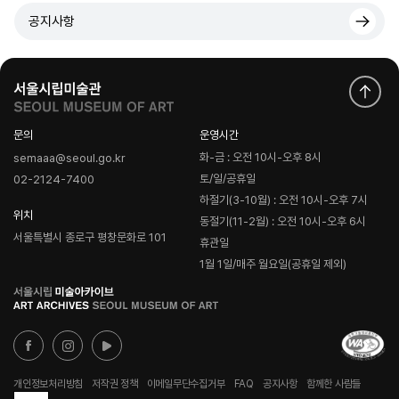
공지사항
문의
운영시간
화-금 : 오전 10시-오후 8시
semaaa@seoul.go.kr
토/일/공휴일
02-2124-7400
하절기(3-10월) : 오전 10시-오후 7시
위치
동절기(11-2월) : 오전 10시-오후 6시
서울특별시 종로구 평창문화로 101
휴관일
1월 1일/매주 월요일(공휴일 제외)
로
고
개인정보처리방침
저작권 정책
이메일무단수집거부
FAQ
공지사항
함께한 사람들