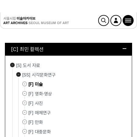
[C] 최민 컬렉션
[S] 도서 자료
[SS] 시각문화연구
[F] 미술
[F] 영화·영상
[F] 사진
[F] 매체연구
[F] 만화
[F] 대중문화