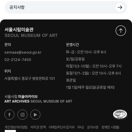
공지사항
문의
운영시간
화-금 : 오전 10시-오후 8시
semaaa@seoul.go.kr
토/일/공휴일
02-2124-7400
하절기(3-10월) : 오전 10시-오후 7시
위치
동절기(11-2월) : 오전 10시-오후 6시
서울특별시 종로구 평창문화로 101
휴관일
1월 1일/매주 월요일(공휴일 제외)
로
고
개인정보처리방침
저작권 정책
이메일무단수집거부
FAQ
공지사항
함께한 사람들