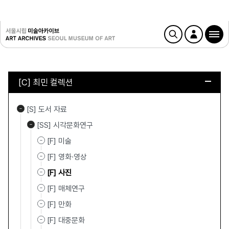
[C] 최민 컬렉션
[S] 도서 자료
[SS] 시각문화연구
[F] 미술
[F] 영화·영상
[F] 사진
[F] 매체연구
[F] 만화
[F] 대중문화